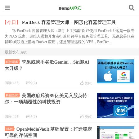
【今日】
PortDeck 容器管理大师 – 图形化容器管理工具
🚀 PortDeck 容器管理大师：新手上手指南 欢迎使用 PortDeck！这是一款专
为 NAS 玩家、运维人员和开发者打造的跨平台服务器管理工具。无论您是想在
群晖/威联通上部署 Docker 应用，还是管理远程的 VPS，PortDec...
最新发布
第3页
苹果或携手谷歌Gemini，Siri迎AI
科技新闻
大升级？
阅读(487)
评论(0)
赞(
0
)
美国政府斥资89亿美元入股英特
科技新闻
尔：一项颠覆性的科技投资
阅读(434)
评论(0)
赞(
0
)
OpenMediaVault 基础配置：打造稳定
OMV
可靠的存储空间