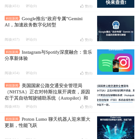
阅读(451)
评论(0)
赞(
0
)
Google推出“政府专属”Gemini
科技新闻
AI，加速政务数字化转型
阅读(457)
评论(0)
赞(
0
)
Instagram与Spotify深度融合：音乐
科技新闻
分享新体验
阅读(454)
评论(0)
赞(
0
)
美国国家公路交通安全管理局
科技新闻
（NHTSA）正在对特斯拉展开调查，原因
在于其自动驾驶辅助系统（Autopilot）和
全自动驾驶（FSD）系统在报告事故数据时
阅读(483)
评论(0)
赞(
0
)
存在不一致。
Proton Lumo 聊天机器人迎来重大
科技新闻
更新，性能飞跃