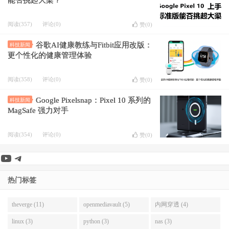
能否挑起大梁？
阅读(357)
评论(0)
赞(
0
)
谷歌AI健康教练与Fitbit应用改版：
科技新闻
更个性化的健康管理体验
阅读(358)
评论(0)
赞(
0
)
Google Pixelsnap：Pixel 10 系列的
科技新闻
MagSafe 强力对手
阅读(354)
评论(0)
赞(
0
)
YouTube
Telegram
热门标签
theverge (11)
openmediavault (5)
内网穿透 (4)
linux (3)
python (3)
nas (3)