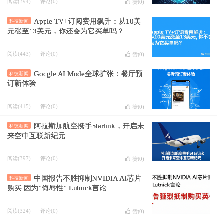
阅读(394)
评论(0)
赞(
0
)
Apple TV+订阅费用飙升：从10美
科技新闻
元涨至13美元，你还会为它买单吗？
阅读(443)
评论(0)
赞(
0
)
Google AI Mode全球扩张：餐厅预
科技新闻
订新体验
阅读(415)
评论(0)
赞(
0
)
阿拉斯加航空携手Starlink，开启未
科技新闻
来空中互联新纪元
阅读(397)
评论(0)
赞(
0
)
中国报告不胜抑制NVIDIA AI芯片
科技新闻
购买 因为”侮辱性” Lutnick言论
阅读(324)
评论(0)
赞(
0
)