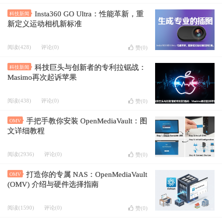
Insta360 GO Ultra：性能革新，重
科技新闻
新定义运动相机新标准
阅读(428)
评论(0)
赞(
0
)
科技巨头与创新者的专利拉锯战：
科技新闻
Masimo再次起诉苹果
阅读(438)
评论(0)
赞(
0
)
手把手教你安装 OpenMediaVault：图
OMV
文详细教程
阅读(2936)
评论(0)
赞(
0
)
打造你的专属 NAS：OpenMediaVault
OMV
(OMV) 介绍与硬件选择指南
阅读(1590)
评论(0)
赞(
0
)