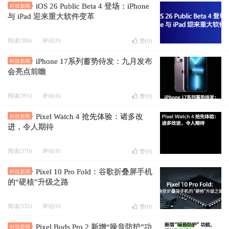
iOS 26 Public Beta 4 登场：iPhone
科技新闻
与 iPad 迎来重大软件变革
阅读(386)
评论(0)
赞(
0
)
iPhone 17系列蓄势待发：九月发布
科技新闻
会亮点前瞻
阅读(391)
评论(0)
赞(
0
)
Pixel Watch 4 抢先体验：诸多改
科技新闻
进，令人期待
阅读(370)
评论(0)
赞(
0
)
Pixel 10 Pro Fold：谷歌折叠屏手机
科技新闻
的“硬核”升级之路
阅读(335)
评论(0)
赞(
0
)
Pixel Buds Pro 2 新增“噪音防护”功
科技新闻