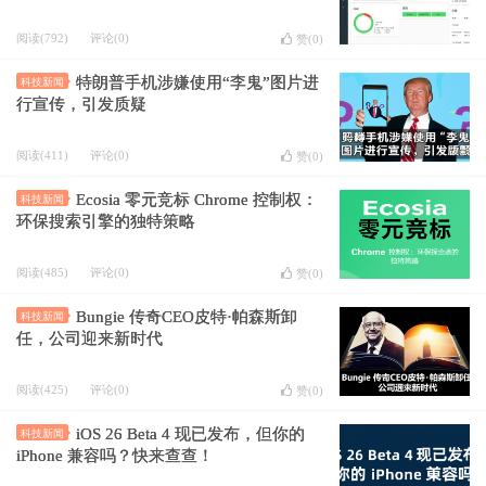
阅读(792)
评论(0)
赞(
0
)
特朗普手机涉嫌使用“李鬼”图片进
科技新闻
行宣传，引发质疑
阅读(411)
评论(0)
赞(
0
)
Ecosia 零元竞标 Chrome 控制权：
科技新闻
环保搜索引擎的独特策略
阅读(485)
评论(0)
赞(
0
)
Bungie 传奇CEO皮特·帕森斯卸
科技新闻
任，公司迎来新时代
阅读(425)
评论(0)
赞(
0
)
iOS 26 Beta 4 现已发布，但你的
科技新闻
iPhone 兼容吗？快来查查！