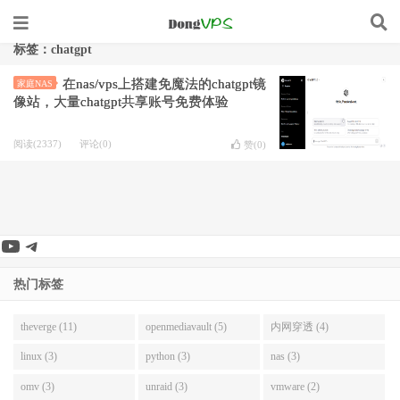
标签：chatgpt
在nas/vps上搭建免魔法的chatgpt镜
家庭NAS
像站，大量chatgpt共享账号免费体验
阅读(2337)
评论(0)
赞(
0
)
YouTube
Telegram
热门标签
theverge (11)
openmediavault (5)
内网穿透 (4)
linux (3)
python (3)
nas (3)
omv (3)
unraid (3)
vmware (2)