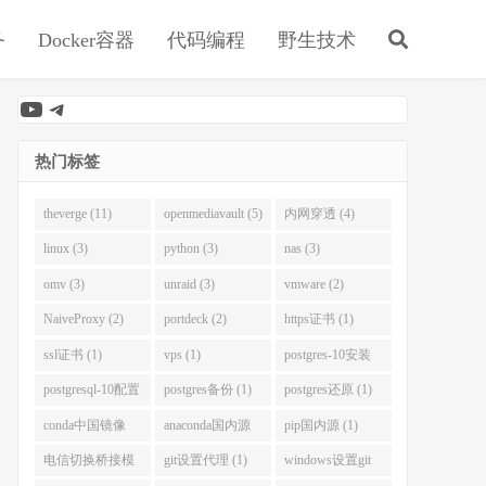
务
Docker容器
代码编程
野生技术
YouTube
Telegram
热门标签
theverge (11)
openmediavault (5)
内网穿透 (4)
linux (3)
python (3)
nas (3)
omv (3)
unraid (3)
vmware (2)
NaiveProxy (2)
portdeck (2)
https证书 (1)
ssl证书 (1)
vps (1)
postgres-10安装
(1)
postgresql-10配置
postgres备份 (1)
postgres还原 (1)
(1)
conda中国镜像
anaconda国内源
pip国内源 (1)
(1)
(1)
电信切换桥接模
git设置代理 (1)
windows设置git