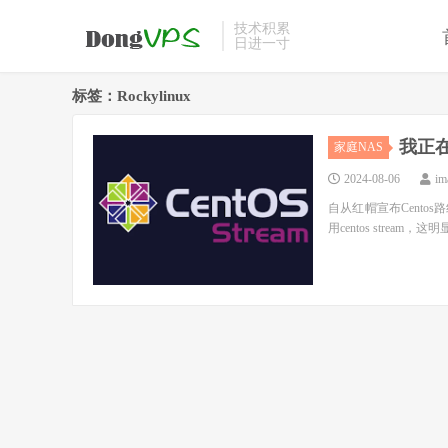
技术积累
日进一寸
标签：Rockylinux
我正在
家庭NAS
2024-08-06
im
自从红帽宣布Centos路
用centos stream，