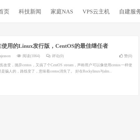
首页
科技新闻
家庭NAS
VPS云主机
自建服
使用的Linux发行版，CentOS的最佳继任者
ajeason
阅读(1064)
评论(0)
赞(
0
)
线改变，抛弃centos，又搞了个CentOS stream，声称用户可以像使用centos一样使
这明显是骗人的，路线变了，意味着centos消失了。 好在Rockylinux与alm...