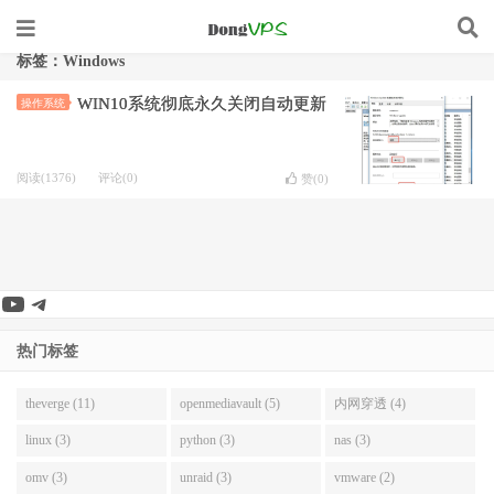
标签：Windows
WIN10系统彻底永久关闭自动更新
操作系统
阅读(1376)
评论(0)
赞(
0
)
YouTube
Telegram
热门标签
theverge (11)
openmediavault (5)
内网穿透 (4)
linux (3)
python (3)
nas (3)
omv (3)
unraid (3)
vmware (2)