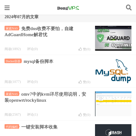
2024年07月的文章
免费dns收费不要怕，自建
家庭NAS
AdGuardHome解君忧
阅读(1892)
评论(0)
赞(
0
)
mysql备份脚本
Docker容器
阅读(1077)
评论(0)
赞(
0
)
omv7中的kvm详尽使用说明，安
家庭NAS
装openwrt/rockylinux
阅读(2567)
评论(1)
赞(
0
)
一键安装脚本收集
代码编程