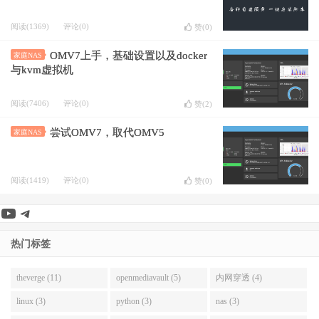
阅读(1369)
评论(0)
赞(
0
)
OMV7上手，基础设置以及docker
家庭NAS
与kvm虚拟机
阅读(7406)
评论(0)
赞(
2
)
尝试OMV7，取代OMV5
家庭NAS
阅读(1419)
评论(0)
赞(
0
)
YouTube
Telegram
热门标签
theverge (11)
openmediavault (5)
内网穿透 (4)
linux (3)
python (3)
nas (3)