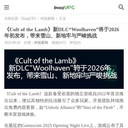
当前位置：
DongVPS
>
科技新闻
>
正文
《Cult of the Lamb》新DLC“Woolhaven”将于2026
年初发布，带来雪山、新地牢与严峻挑战
2025-08-20
分类：
科技新闻
阅读(437)
评论(0)
《Cult of the Lamb》这款备受欢迎的独立游戏自2022年首次推
出以来，便以其独特的玩法吸引了众多玩家。开发团队持续推
出免费内容更新，如“Unholy Alliance”和“Sins of the Flesh”，不
断丰富游戏体验。
在最近的Gamescom 2025 Opening Night Live上，游戏公布了其