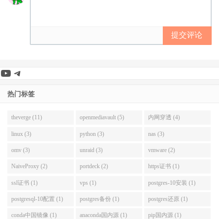
提交评论
YouTube
Telegram
热门标签
theverge (11)
openmediavault (5)
内网穿透 (4)
linux (3)
python (3)
nas (3)
omv (3)
unraid (3)
vmware (2)
NaiveProxy (2)
portdeck (2)
https证书 (1)
ssl证书 (1)
vps (1)
postgres-10安装 (1)
postgresql-10配置 (1)
postgres备份 (1)
postgres还原 (1)
conda中国镜像 (1)
anaconda国内源 (1)
pip国内源 (1)