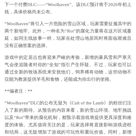
下一个付费DLC——“Woolhaven”。该DLC预计将于2026年初上
线，具体价格尚未公布。
“Woolhaven”将引入一片危险的雪山区域，玩家需要征服其中的
两个新地牢。此外，一种名为“Rot”的腐化力量将在这片区域蔓
延，如同主线故事一样，玩家在处理山地居民时将面临艰难且
没有正确答案的选择。
游戏中的定居点也将迎来严峻的考验，新增的暴风雪和严寒天
气会使追随者对你的“全知”指引产生怀疑。不过，玩家也可以
通过全新的牧场系统来安抚他们，饲养稀有动物，这些动物不
仅能为教派提供羊毛和食物，还能成为你出行的坐骑。
**编者注：**
“Woolhaven”DLC的公布无疑为《Cult of the Lamb》的粉丝们注
入了新的期待。从预告的内容来看，新的雪山环境、地牢挑战
以及“Rot”带来的腐化机制，都预示着游戏将提供更具深度和难
度的体验。尤其值得关注的是，玩家选择将直接影响游戏进程
和结局，这无疑增加了游戏的可玩性和重玩价值。同时，新增