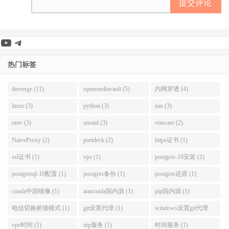
提交评论
YouTube
Telegram
热门标签
theverge (11)
openmediavault (5)
内网穿透 (4)
linux (3)
python (3)
nas (3)
omv (3)
unraid (3)
vmware (2)
NaiveProxy (2)
portdeck (2)
https证书 (1)
ssl证书 (1)
vps (1)
postgres-10安装 (1)
postgresql-10配置 (1)
postgres备份 (1)
postgres还原 (1)
conda中国镜像 (1)
anaconda国内源 (1)
pip国内源 (1)
电信切换桥接模式 (1)
git设置代理 (1)
windows设置git代理
(1)
vps时间 (1)
ntp服务 (1)
时间服务 (1)