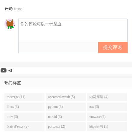
评论
抢沙发
提交评论
YouTube
Telegram
热门标签
theverge (11)
openmediavault (5)
内网穿透 (4)
linux (3)
python (3)
nas (3)
omv (3)
unraid (3)
vmware (2)
NaiveProxy (2)
portdeck (2)
https证书 (1)