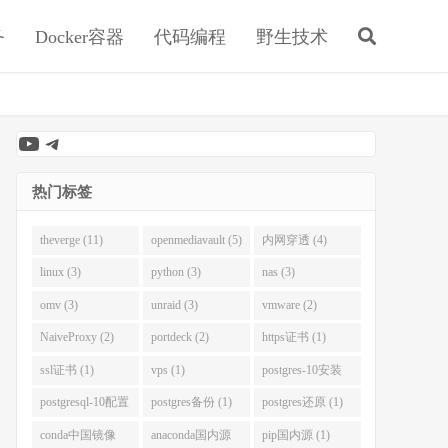
务
Docker容器
代码编程
野生技术
YouTube
Telegram
热门标签
theverge (11)
openmediavault (5)
内网穿透 (4)
linux (3)
python (3)
nas (3)
omv (3)
unraid (3)
vmware (2)
NaiveProxy (2)
portdeck (2)
https证书 (1)
ssl证书 (1)
vps (1)
postgres-10安装
(1)
postgresql-10配置
postgres备份 (1)
postgres还原 (1)
(1)
conda中国镜像
anaconda国内源
pip国内源 (1)