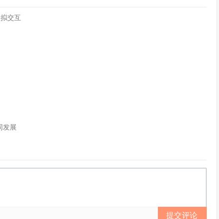
虚拟交互
同发展
提交评论