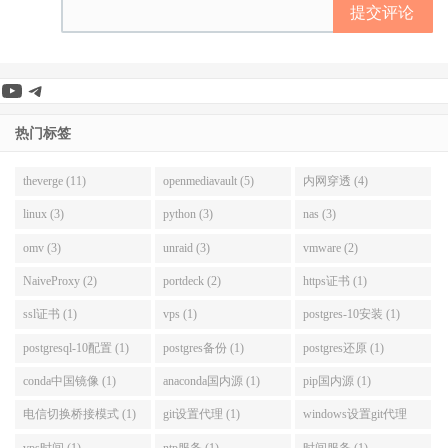
提交评论
YouTube
Telegram
热门标签
theverge (11)
openmediavault (5)
内网穿透 (4)
linux (3)
python (3)
nas (3)
omv (3)
unraid (3)
vmware (2)
NaiveProxy (2)
portdeck (2)
https证书 (1)
ssl证书 (1)
vps (1)
postgres-10安装 (1)
postgresql-10配置 (1)
postgres备份 (1)
postgres还原 (1)
conda中国镜像 (1)
anaconda国内源 (1)
pip国内源 (1)
电信切换桥接模式 (1)
git设置代理 (1)
windows设置git代理
(1)
vps时间 (1)
ntp服务 (1)
时间服务 (1)