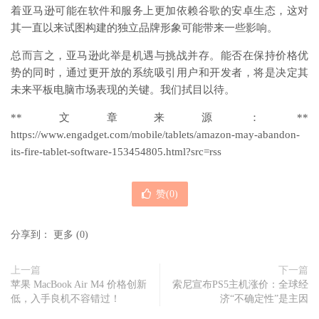
着亚马逊可能在软件和服务上更加依赖谷歌的安卓生态，这对
其一直以来试图构建的独立品牌形象可能带来一些影响。
总而言之，亚马逊此举是机遇与挑战并存。能否在保持价格优
势的同时，通过更开放的系统吸引用户和开发者，将是决定其
未来平板电脑市场表现的关键。我们拭目以待。
**文章来源：**
https://www.engadget.com/mobile/tablets/amazon-may-abandon-
its-fire-tablet-software-153454805.html?src=rss
赞(
0
)
分享到：
更多
(
0
)
上一篇
下一篇
苹果 MacBook Air M4 价格创新
索尼宣布PS5主机涨价：全球经
低，入手良机不容错过！
济“不确定性”是主因