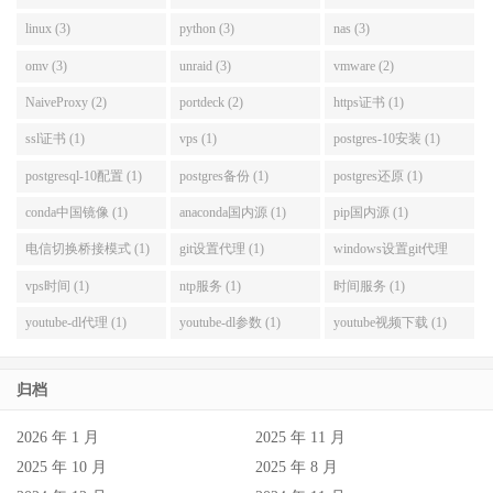
linux (3)
python (3)
nas (3)
omv (3)
unraid (3)
vmware (2)
NaiveProxy (2)
portdeck (2)
https证书 (1)
ssl证书 (1)
vps (1)
postgres-10安装 (1)
postgresql-10配置 (1)
postgres备份 (1)
postgres还原 (1)
conda中国镜像 (1)
anaconda国内源 (1)
pip国内源 (1)
电信切换桥接模式 (1)
git设置代理 (1)
windows设置git代理
(1)
vps时间 (1)
ntp服务 (1)
时间服务 (1)
youtube-dl代理 (1)
youtube-dl参数 (1)
youtube视频下载 (1)
归档
2026 年 1 月
2025 年 11 月
2025 年 10 月
2025 年 8 月