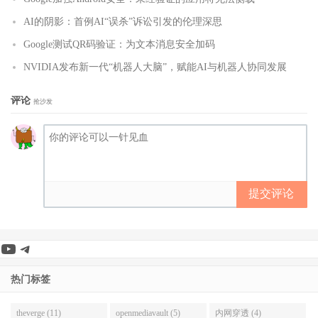
AI的阴影：首例AI“误杀”诉讼引发的伦理深思
Google测试QR码验证：为文本消息安全加码
NVIDIA发布新一代“机器人大脑”，赋能AI与机器人协同发展
评论
抢沙发
提交评论
YouTube
Telegram
热门标签
theverge (11)
openmediavault (5)
内网穿透 (4)