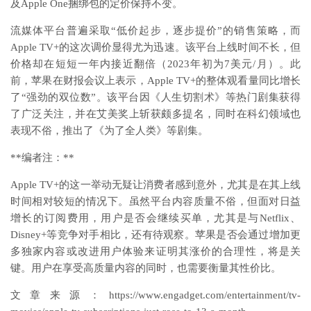
及Apple One捆绑包的定价保持不变。
流媒体平台普遍采取“低价起步，逐步提价”的销售策略，而
Apple TV+的这次调价显得尤为迅速。该平台上线时间不长，但
价格却在短短一年内接近翻倍（2023年初为7美元/月）。此
前，苹果在财报会议上表示，Apple TV+的整体观看量同比增长
了“强劲的双位数”。该平台因《人生切割术》等热门剧集获得
了广泛关注，并在艾美奖上斩获颇多提名，同时在科幻领域也
表现不俗，推出了《为了全人类》等剧集。
**编者注：**
Apple TV+的这一举动无疑让消费者感到意外，尤其是在其上线
时间相对较短的情况下。虽然平台内容质量不俗，但面对日益
增长的订阅费用，用户是否会继续买单，尤其是与Netflix、
Disney+等竞争对手相比，还有待观察。苹果是否会通过增加更
多独家内容或改进用户体验来证明其涨价的合理性，将是关
键。用户在享受高质量内容的同时，也需要衡量其性价比。
文章来源：https://www.engadget.com/entertainment/tv-