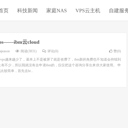
首页
科技新闻
家庭NAS
VPS云主机
自建服
s——ibm云cloud
ajeason
阅读(3831)
评论(0)
赞(
0
)
vps越来越少了，基本上不是被屏了就是收费了，ibm新的免费也不知道会持续到
上有不少，所以我就没有去申请ibm的，仅仅把这个咨询分享出来供大家使用。 申
也比较简单，首先去ht...