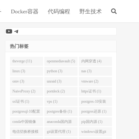
务
Docker容器
代码编程
野生技术
YouTube
Telegram
热门标签
theverge (11)
openmediavault (5)
内网穿透 (4)
linux (3)
python (3)
nas (3)
omv (3)
unraid (3)
vmware (2)
NaiveProxy (2)
portdeck (2)
https证书 (1)
ssl证书 (1)
vps (1)
postgres-10安装
(1)
postgresql-10配置
postgres备份 (1)
postgres还原 (1)
(1)
conda中国镜像
anaconda国内源
pip国内源 (1)
(1)
(1)
电信切换桥接模
git设置代理 (1)
windows设置git