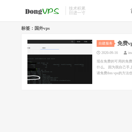
技术积累
日进一寸
标签：国外vps
免费vp
自建服务
2020-09-16
im
现在免费的可用的免费
什么。 因为我自己手
请免费ibm vps的方法