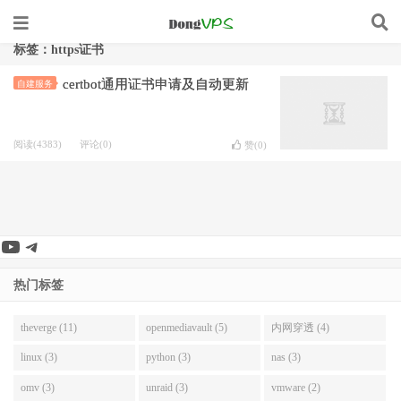
标签：https证书
certbot通用证书申请及自动更新
自建服务
阅读(4383)
评论(0)
赞(
0
)
YouTube
Telegram
热门标签
theverge (11)
openmediavault (5)
内网穿透 (4)
linux (3)
python (3)
nas (3)
omv (3)
unraid (3)
vmware (2)