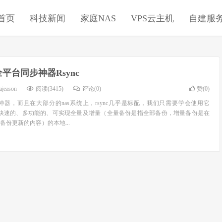
首页
科技新闻
家庭NAS
VPS云主机
自建服
全平台同步神器Rsync
ajeason
阅读(3415)
评论(0)
赞(
0
)
的神器，而且在大部分的nas系统上，rsync几乎是标配，我们只需要学会使用它
的、快速的、多功能的、可实现全量及增量（全量备份是指全部备份，增量备份是在
份更新的内容）的本地...