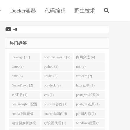
务
Docker容器
代码编程
野生技术
YouTube
Telegram
热门标签
theverge (11)
openmediavault (5)
内网穿透 (4)
linux (3)
python (3)
nas (3)
omv (3)
unraid (3)
vmware (2)
NaiveProxy (2)
portdeck (2)
https证书 (1)
ssl证书 (1)
vps (1)
postgres-10安装
(1)
postgresql-10配置
postgres备份 (1)
postgres还原 (1)
(1)
conda中国镜像
anaconda国内源
pip国内源 (1)
(1)
(1)
电信切换桥接模
git设置代理 (1)
windows设置git