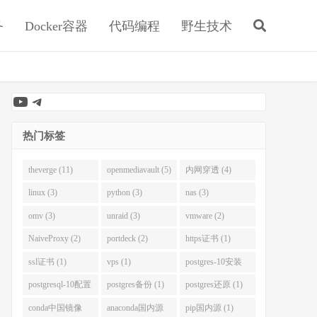
务
Docker容器
代码编程
野生技术
YouTube
Telegram
热门标签
theverge (11)
openmediavault (5)
内网穿透 (4)
linux (3)
python (3)
nas (3)
omv (3)
unraid (3)
vmware (2)
NaiveProxy (2)
portdeck (2)
https证书 (1)
ssl证书 (1)
vps (1)
postgres-10安装
(1)
postgresql-10配置
postgres备份 (1)
postgres还原 (1)
(1)
conda中国镜像
anaconda国内源
pip国内源 (1)