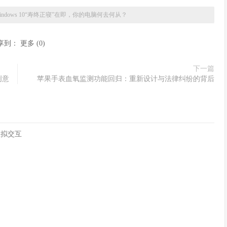
indows 10“寿终正寝”在即，你的电脑何去何从？
享到：
更多
(
0
)
下一篇
创意
苹果手表血氧监测功能回归：重新设计与法律纠纷的背后
虚拟交互