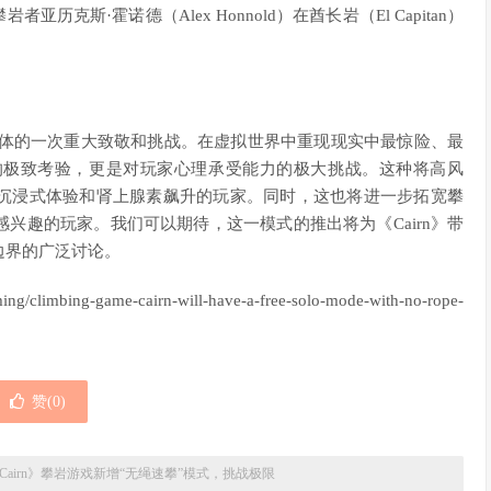
亚历克斯·霍诺德（Alex Honnold）在酋长岩（El Capitan）
家群体的一次重大致敬和挑战。在虚拟世界中重现现实中最惊险、最
的极致考验，更是对玩家心理承受能力的极大挑战。这种将高风
沉浸式体验和肾上腺素飙升的玩家。同时，这也将进一步拓宽攀
兴趣的玩家。我们可以期待，这一模式的推出将为《Cairn》带
边界的广泛讨论。
g-game-cairn-will-have-a-free-solo-mode-with-no-rope-
赞(
0
)
Cairn》攀岩游戏新增“无绳速攀”模式，挑战极限