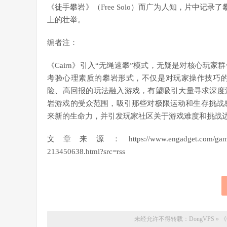
《徒手攀岩》（Free Solo）而广为人知，片中记录了攀岩者
上的壮举。
编者注：
《Cairn》引入“无绳速攀”模式，无疑是对核心玩
考验心理素质的攀岩形式，不仅是对玩家操作技巧
险、高回报的玩法融入游戏，有望吸引大量寻求深度
岩游戏的受众范围，吸引那些对极限运动和生存挑战感
来新的生命力，并引发玩家社区关于游戏难度和挑战
文章来源：https://www.engadget.com/gaming/climbin
213450638.html?src=rss
未经允许不得转载：
DongVPS
»
《