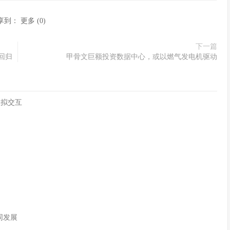
享到：
更多
(
0
)
下一篇
回归
甲骨文巨额投资数据中心，或以燃气发电机驱动
虚拟交互
同发展