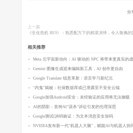
分
上一篇
《生化危机 RE9》：熟悉配方下的精湛演绎，令人敬佩的
相关推荐
Meta 元宇宙新动向：AI 驱动的 NPC 将带来更真实的
Gemini 图像生成迎来编辑新工具，AI 创作更自由
Google Translate 锐意革新：语言学习新纪元
“内鬼”揭秘：社保数据库或已泄露至不安全云端
Google加强Android安全：未经验证的应用将无法侧载
AI的阴影：首例AI“误杀”诉讼引发的伦理深思
Google测试QR码验证：为文本消息安全加码
NVIDIA发布新一代“机器人大脑”，赋能AI与机器人协