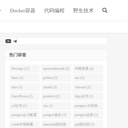
务
Docker容器
代码编程
野生技术
YouTube
Telegram
热门标签
theverge (11)
openmediavault (5)
内网穿透 (4)
linux (3)
python (3)
nas (3)
omv (3)
unraid (3)
vmware (2)
NaiveProxy (2)
portdeck (2)
https证书 (1)
ssl证书 (1)
vps (1)
postgres-10安装
(1)
postgresql-10配置
postgres备份 (1)
postgres还原 (1)
(1)
conda中国镜像
anaconda国内源
pip国内源 (1)