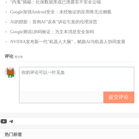
“内鬼”揭秘：社保数据库或已泄露至不安全云端
Google加强Android安全：未经验证的应用将无法侧载
AI的阴影：首例AI“误杀”诉讼引发的伦理深思
Google测试QR码验证：为文本消息安全加码
NVIDIA发布新一代“机器人大脑”，赋能AI与机器人协同发展
评论
抢沙发
提交评论
YouTube
Telegram
热门标签