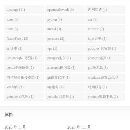
theverge (11)
openmediavault (5)
内网穿透 (4)
linux (3)
python (3)
nas (3)
omv (3)
unraid (3)
vmware (2)
NaiveProxy (2)
portdeck (2)
https证书 (1)
ssl证书 (1)
vps (1)
postgres-10安装 (1)
postgresql-10配置 (1)
postgres备份 (1)
postgres还原 (1)
conda中国镜像 (1)
anaconda国内源 (1)
pip国内源 (1)
电信切换桥接模式 (1)
git设置代理 (1)
windows设置git代理
(1)
vps时间 (1)
ntp服务 (1)
时间服务 (1)
youtube-dl代理 (1)
youtube-dl参数 (1)
youtube视频下载 (1)
归档
2026 年 1 月
2025 年 11 月